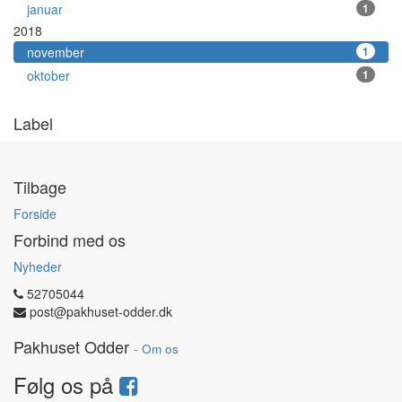
januar
1
2018
november
1
oktober
1
Label
Tilbage
Forside
Forbind med os
Nyheder
52705044
post@pakhuset-odder.dk
Pakhuset Odder
-
Om os
Følg os på