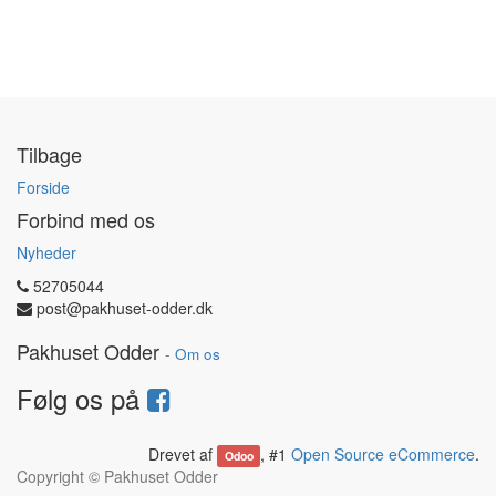
Tilbage
Forside
Forbind med os
Nyheder
52705044
post@pakhuset-odder.dk
Pakhuset Odder
-
Om os
Følg os på
Drevet af
, #1
Open Source eCommerce
.
Odoo
Copyright ©
Pakhuset Odder