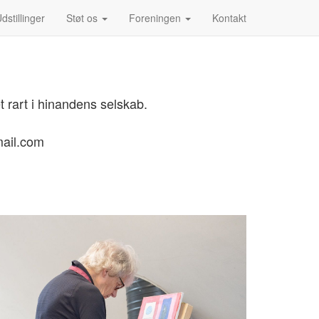
dstillinger
Støt os
Foreningen
Kontakt
 rart i hinandens selskab.
mail.com