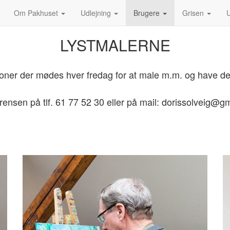
Om Pakhuset
Udlejning
Brugere
Grisen
U
LYSTMALERNE
soner der mødes hver fredag for at male m.m. og have det
rensen på tlf. 61 77 52 30 eller på mail: dorissolveig@g