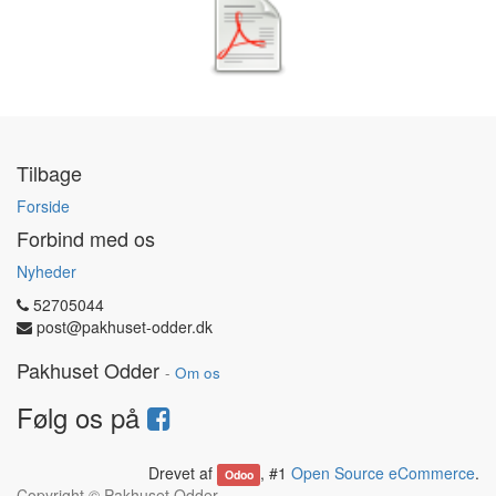
Tilbage
Forside
Forbind med os
Nyheder
52705044
post@pakhuset-odder.dk
Pakhuset Odder
-
Om os
Følg os på
Drevet af
, #1
Open Source eCommerce
.
Odoo
Copyright ©
Pakhuset Odder