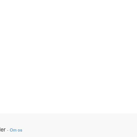
er
-
Om os