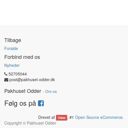
Tilbage
Forside
Forbind med os
Nyheder
52705044
post@pakhuset-odder.dk
Pakhuset Odder
-
Om os
Følg os på
Drevet af
, #1
Open Source eCommerce
.
Odoo
Copyright ©
Pakhuset Odder