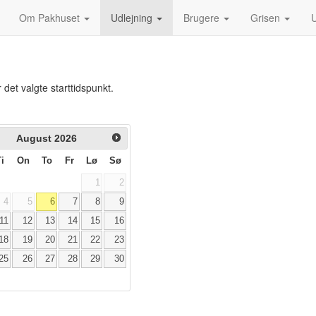
Om Pakhuset
Udlejning
Brugere
Grisen
U
 det valgte starttidspunkt.
August
2026
Ti
On
To
Fr
Lø
Sø
1
2
4
5
6
7
8
9
11
12
13
14
15
16
18
19
20
21
22
23
25
26
27
28
29
30