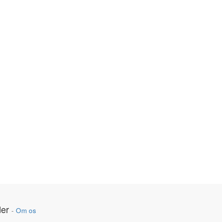
er
-
Om os