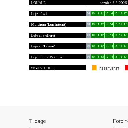
LOKALE
torsdag 6-8-2026
Leje af sal
09
10
11
12
13
14
15
16
17
Multirum (kun internt)
09
10
11
12
13
14
15
16
17
Leje af atelieret
09
10
11
12
13
14
15
16
17
Leje af "Grisen"
09
10
11
12
13
14
15
16
17
Leje af hele Pakhuset
09
10
11
12
13
14
15
16
17
SIGNATURER
RESERVERET
Tilbage
Forbi