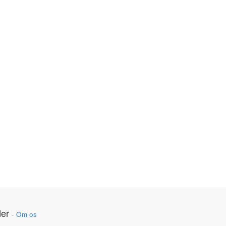
er
-
Om os