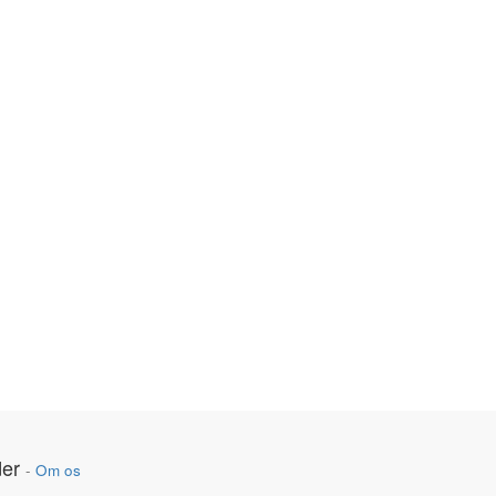
er
-
Om os