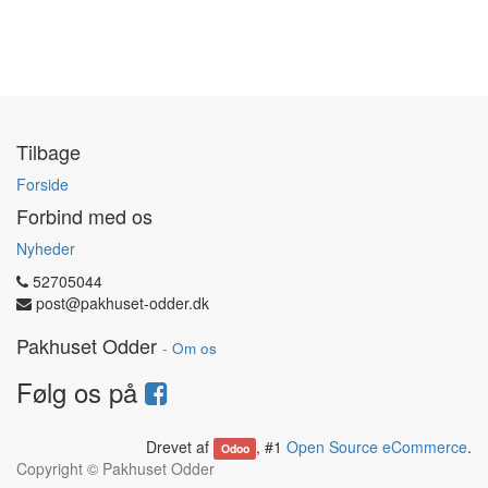
Tilbage
Forside
Forbind med os
Nyheder
52705044
post@pakhuset-odder.dk
Pakhuset Odder
-
Om os
Følg os på
Drevet af
, #1
Open Source eCommerce
.
Odoo
Copyright ©
Pakhuset Odder