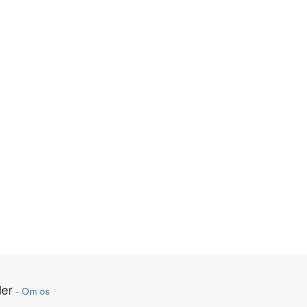
er
-
Om os