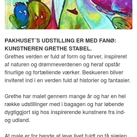
PAKHUSET´S UDSTILLING ER MED FANØ:
KUNSTNEREN GRETHE STABEL.
Grethes verden er fuld af form og farver, inspireret
af naturen og drømmeverdenen og heraf opstår
finurlige og fortællende værker. Beskueren bliver
inviteret ind i en verden fuld af historier og fantasier.
Grethe har malet gennem mange år og har en hel
række udstillinger med i bagagen og har løbende
dygtiggjort sig hos inspirerende kunstnere fra ind-
og udland.
At male er for hende at leve livet fuldt og få sjælen