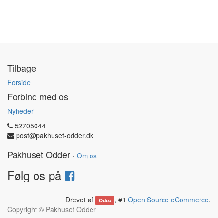
Tilbage
Forside
Forbind med os
Nyheder
52705044
post@pakhuset-odder.dk
Pakhuset Odder
-
Om os
Følg os på
Drevet af
, #1
Open Source eCommerce
.
Odoo
Copyright ©
Pakhuset Odder